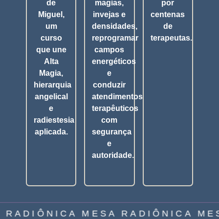
de
magias,
por
Miguel,
invejas e
centenas
um
densidades,
de
curso
reprogramar
terapeutas.
que une
campos
Alta
energéticos
Magia,
e
hierarquia
conduzir
angelical
atendimentos
e
terapêuticos
radiestesia
com
aplicada.
segurança
e
autoridade.
 RADIÔNICA MESA RADIÔNICA ME