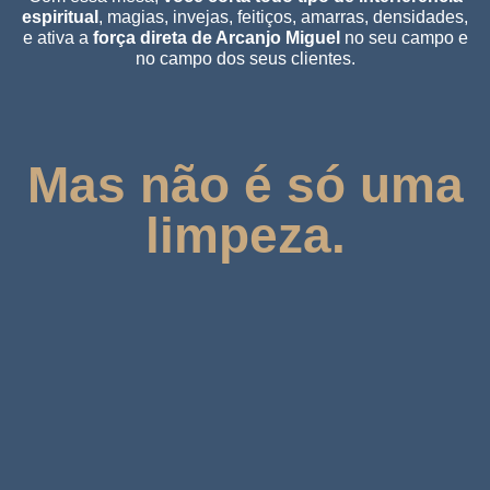
espiritual
, magias, invejas, feitiços, amarras, densidades,
e ativa a
força direta de Arcanjo Miguel
no seu campo e
no campo dos seus clientes.
Mas não é só uma
limpeza.
Tu
o
Você aprende a
usar o poder dos
qu
anjos e da Alta Magia de forma
vo
terapêutica e profissional
,
ap
tornando-se
Terapeuta Angelical
po