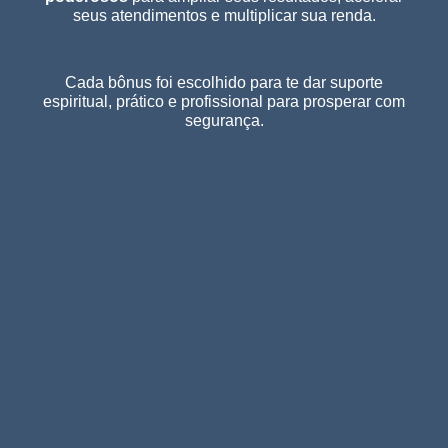
seus atendimentos e multiplicar sua renda.
Cada bônus foi escolhido para te dar suporte
espiritual, prático e profissional para prosperar com
segurança.
1. 150 Ideias
2. Logos
de Nomes e
da Mesa
Temas para
Radiônica
Grupos
Modelos
prontos e
Crie grupos de
exclusivos
atendimento e
para
desafios temáticos
personalizar
com nomes
sua marca de
magnéticos que
terapeuta e
atraem clientes e