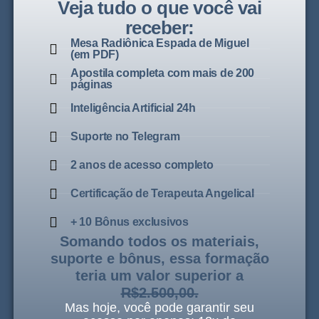
Veja tudo o que você vai
receber:
Mesa Radiônica Espada de Miguel
(em PDF)
Apostila completa com mais de 200
páginas
Inteligência Artificial 24h
Suporte no Telegram
2 anos de acesso completo
Certificação de Terapeuta Angelical
+ 10 Bônus exclusivos
Somando todos os materiais,
suporte e bônus, essa formação
teria um valor superior a
R$2.500,00.
Mas hoje, você pode garantir seu