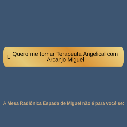
Quero me tornar Terapeuta Angelical com
Arcanjo Miguel
A
Mesa Radiônica Espada de Miguel
não é para você
se:
Não
Busca
Tem