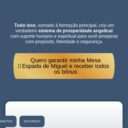
desbloquear
resultados.
Tudo isso
, somado à formação principal, cria um
verdadeiro
sistema de prosperidade angelical
com suporte humano e espiritual para você prosperar
com propósito, liberdade e segurança.
Quero garantir minha Mesa
Espada de Miguel e receber todos
os bônus
MINUTOS
SEGUNDOS