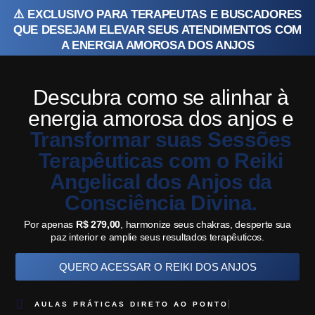
⚠️ EXCLUSIVO PARA TERAPEUTAS E BUSCADORES
QUE DESEJAM ELEVAR SEUS ATENDIMENTOS COM
A ENERGIA AMOROSA DOS ANJOS
Descubra como se alinhar à
energia amorosa dos anjos e
Transformar suas Sessões
Terapêuticas com o Reiki
Angelical dos Anjos da
Consciência Divina.
Por apenas
R$ 279,00
, harmonize seus chakras, desperte sua
paz interior e amplie seus resultados terapêuticos.
QUERO ACESSAR O REIKI DOS ANJOS
AULAS PRÁTICAS DIRETO AO PONTO